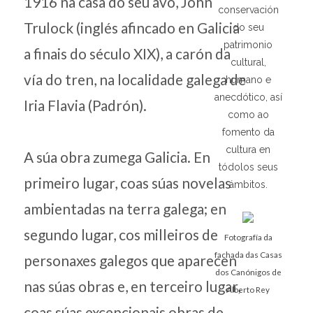
1916 na casa do seu avó, John
conservación
Trulock (inglés afincado en Galicia
do seu
patrimonio
a finais do século XIX), a carón da
cultural,
vía do tren, na localidade galega de
humano e
anecdótico, así
Iria Flavia (Padrón).
como ao
fomento da
cultura en
A súa obra zumega Galicia. En
tódolos seus
primeiro lugar, coas súas novelas
ámbitos.
ambientadas na terra galega; en
segundo lugar, cos milleiros de
Fotografía da
fachada das Casas
personaxes galegos que aparecen
dos Canónigos de
nas súas obras e, en terceiro lugar,
Alberto Rey
coas súas excepcionais obras de