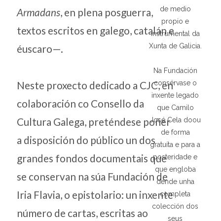
de medio
Armadans
, en plena posguerra,
propio e
textos escritos en galego, catalán e
instrumental da
Xunta de Galicia.
éuscaro—.
Na Fundación
consérvase o
Neste proxecto dedicado a CJC, en
inxente legado
colaboración co Consello da
que Camilo
Cultura Galega, preténdese poñer
José Cela doou
de forma
a disposición do público un dos
gratuíta e para a
grandes fondos documentais que
posteridade e
que engloba
se conservan na súa Fundación de
dende unha
Iria Flavia, o epistolario: un inxente
completa
colección dos
número de cartas, escritas ao
seus