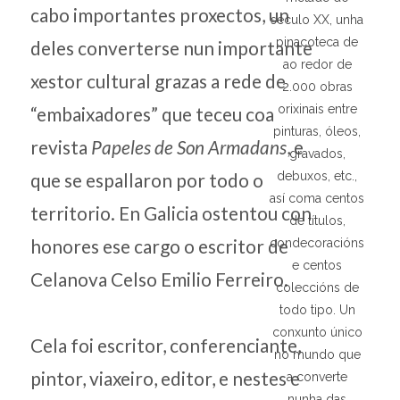
cabo importantes proxectos, un
século XX, unha
pinacoteca de
deles converterse nun importante
ao redor de
xestor cultural grazas a rede de
2.000 obras
orixinais entre
“embaixadores” que teceu coa
pinturas, óleos,
revista
Papeles de Son Armadans
, e
gravados,
debuxos, etc.,
que se espallaron por todo o
así coma centos
territorio. En Galicia ostentou con
de títulos,
honores ese cargo o escritor de
condecoracións
e centos
Celanova Celso Emilio Ferreiro.
coleccións de
todo tipo. Un
conxunto único
Cela foi escritor, conferenciante,
no mundo que
pintor, viaxeiro, editor, e nestes e
a converte
nunha das