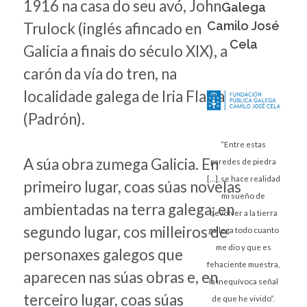
1916 na casa do seu avó, John
Galega
Camilo José
Trulock (inglés afincado en
Cela
Galicia a finais do século XIX), a
carón da vía do tren, na
localidade galega de Iria Flavia
(Padrón).
“Entre estas
A súa obra zumega Galicia. En
paredes de piedra
[…], se hace realidad
primeiro lugar, coas súas novelas
mi sueño de
ambientadas na terra galega; en
devolver a la tierra
segundo lugar, cos milleiros de
gallega todo cuanto
me dio y que es
personaxes galegos que
fehaciente muestra,
aparecen nas súas obras e, en
la inequívoca señal
terceiro lugar, coas súas
de que he vivido”.