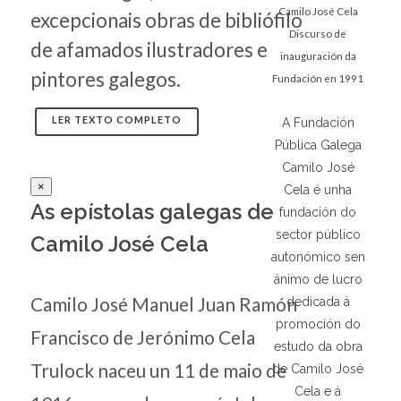
Camilo José Cela
excepcionais obras de bibliófilo
Discurso de
de afamados ilustradores e
inauguración da
pintores galegos.
Fundación en 1991
LER TEXTO COMPLETO
A Fundación
Pública Galega
Camilo José
×
Cela é unha
As epístolas galegas de
fundación do
sector público
Camilo José Cela
autonómico sen
ánimo de lucro
Camilo José Manuel Juan Ramón
dedicada á
promoción do
Francisco de Jerónimo Cela
estudo da obra
Trulock naceu un 11 de maio de
de Camilo José
Cela e á