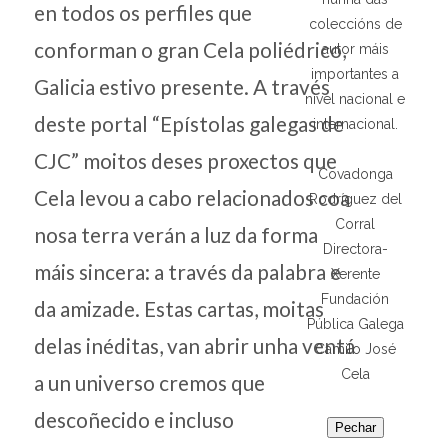
en todos os perfiles que
coleccións de
conforman o gran Cela poliédrico,
autor máis
importantes a
Galicia estivo presente. A través
nivel nacional e
deste portal “Epístolas galegas de
internacional.
CJC” moitos deses proxectos que
Covadonga
Cela levou a cabo relacionados coa
Rodríguez del
Corral
nosa terra verán a luz da forma
Directora-
máis sincera: a través da palabra e
Xerente
Fundación
da amizade. Estas cartas, moitas
Pública Galega
delas inéditas, van abrir unha ventá
Camilo José
Cela
a un universo cremos que
descoñecido e incluso
Pechar