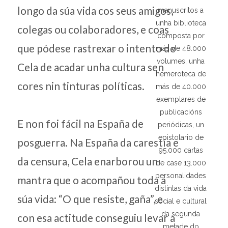
longo da súa vida cos seus amigos,
manuscritos a
unha biblioteca
colegas ou colaboradores, e coas
composta por
que pódese rastrexar o intento de
más de 48.000
volumes, unha
Cela de acadar unha cultura sen
hemeroteca de
cores nin tinturas políticas.
más de 40.000
exemplares de
publicacións
E non foi fácil na España de
periódicas, un
epistolario de
posguerra. Na España da carestía e
95.000 cartas
da censura, Cela enarborou un
de case 13.000
personalidades
mantra que o acompañou toda a
distintas da vida
súa vida: “O que resiste, gaña”, e
social e cultural
da segunda
con esa actitude conseguiu levar a
metade do