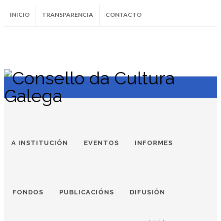
INICIO
TRANSPARENCIA
CONTACTO
SUBSCRÍBETE AO BOLETÍN
Instagram
Facebook
Twitter
Soundcloud
Youtube
+34.981.9572
correo@
A INSTITUCIÓN
EVENTOS
INFORMES
FONDOS
PUBLICACIÓNS
DIFUSIÓN