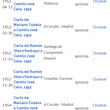
1952-
Orixinal
Mallorca
epístola
Camilo José
04-12
-
Cela. 1952
Carta de
Mariano Tudela
A Coruña - Madríd
1952-
Orixinal
epístola
a Camilo José
10-30
-
Cela. 1952
Carta de Ramón
Santiago de
Otero Pedrayo a
Compostela -
1952-
Orixinal
epístola
Camilo José
Madríd
11-10
-
Cela. 1952
Carta de Ramón
Otero Pedrayo a
Trasalba, Ourense -
1952-
Orixinal
epístola
Camilo José
12-30
-
Cela. 1952
Carta de
Mariano Tudela
A Coruña - Madríd
1954-
Orixinal
epístola
a Camilo José