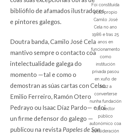
Foi constituída
bibliófilo de afamados ilustradores
polo propio
Camilo José
e pintores galegos.
Cela no ano
1986 e tras 25
Doutra banda, Camilo José Cela
anos en
funcionamento
mantivo sempre o contacto coa
como
intelectualidade galega do
institución
privada pasou
momento —tal e como o
en xuño de
demostran as súas cartas con Celso
2012 a
converterse
Emilio Ferreiro, Ramón Otero
nunha fundación
Pedrayo ou Isaac Díaz Pardo— e foi
do sector
público
un firme defensor do galego —
autonómico coa
publicou na revista
Papeles de Son
consideración