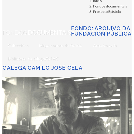
Inicio
Fondos documentais
Proxecto Epístola
FONDO: ARQUIVO DA
FONDOS
DOCUMENTAIS
FUNDACIÓN PÚBLICA
Coleccións
Mapa sonoro de Galicia
Arquivo web
Biblioteca. Catálogo/OPAC
GALEGA CAMILO JOSÉ CELA