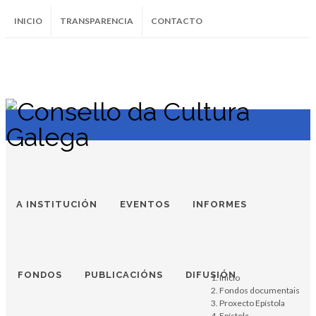
INICIO
TRANSPARENCIA
CONTACTO
SUBSCRÍBETE AO BOLETÍN
Instagram
Facebook
Twitter
Soundcloud
Youtube
+34.981.9572
correo@
A INSTITUCIÓN
EVENTOS
INFORMES
FONDOS
PUBLICACIÓNS
DIFUSIÓN
Inicio
Fondos documentais
Proxecto Epístola
Epístola