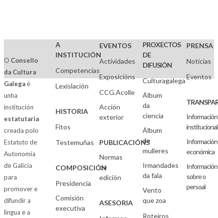
A
PROXECTOS
EVENTOS
PRENSA
INSTITUCIÓN
DE
O
Consello
Actividades
Noticias
DIFUSIÓN
Competencias
da Cultura
Exposicións
Eventos
Culturagalega
Galega
é
Lexislación
CCG.Acolle
Álbum
unha
TRANSPAR
da
Acción
institución
HISTORIA
ciencia
Información
exterior
estatutaria
Fitos
institucional
Álbum
creada polo
de
Información
Estatuto de
Testemuñas
PUBLICACIÓNS
mulleres
económica
Autonomía
Normas
Irmandades
de Galicia
Información
de
COMPOSICIÓN
da fala
sobre o
para
edición
Presidencia
persoal
promover e
Vento
Comisión
que zoa
difundir a
ASESORIA
executiva
lingua e a
Roteiros