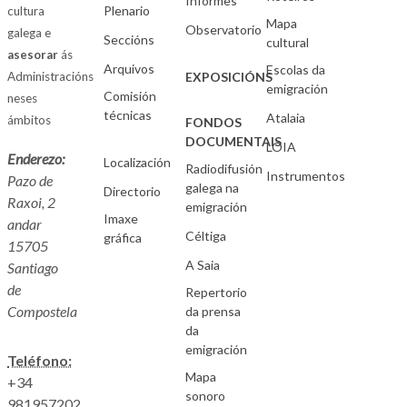
Informes
Plenario
cultura
Mapa
Observatorio
galega e
Seccións
cultural
asesorar
ás
Arquivos
Escolas da
Administracións
EXPOSICIÓNS
emigración
Comisión
neses
técnicas
Atalaia
ámbitos
FONDOS
DOCUMENTAIS
LOIA
Enderezo:
Localización
Radiodifusión
Instrumentos
Pazo de
galega na
Directorio
Raxoi, 2
emigración
Imaxe
andar
Céltiga
gráfica
15705
A Saia
Santiago
de
Repertorio
Compostela
da prensa
da
emigración
Teléfono:
Mapa
+34
sonoro
981957202