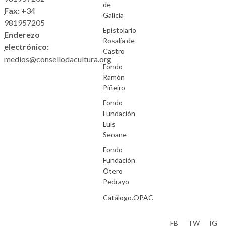
de
Fax:
+34
Galicia
981957205
Epistolario
Enderezo
Rosalía de
electrónico:
Castro
medios@consellodacultura.org
Fondo
Ramón
Piñeiro
Fondo
Fundación
Luís
Seoane
Fondo
Fundación
Otero
Pedrayo
Catálogo.OPAC
Aviso Legal
FB
TW
IG