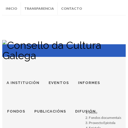
INICIO
TRANSPARENCIA
CONTACTO
SUBSCRÍBETE AO BOLETÍN
Instagram
Facebook
Twitter
Soundcloud
Youtube
+34.981.9572
correo@
A INSTITUCIÓN
EVENTOS
INFORMES
FONDOS
PUBLICACIÓNS
DIFUSIÓN
Inicio
Fondos documentais
Proxecto Epístola
Epístola