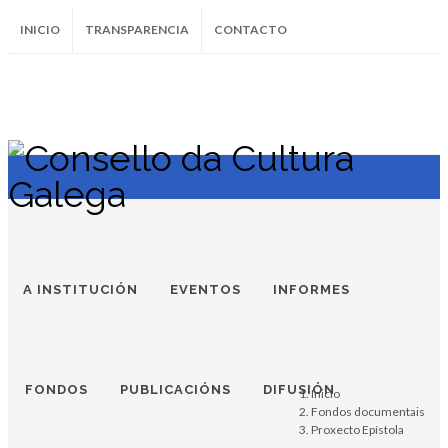
INICIO
TRANSPARENCIA
CONTACTO
SUBSCRÍBETE AO BOLETÍN
Instagram
Facebook
Twitter
Soundcloud
Youtube
+34.981.9572
correo@
A INSTITUCIÓN
EVENTOS
INFORMES
FONDOS
PUBLICACIÓNS
DIFUSIÓN
Inicio
Fondos documentais
Proxecto Epístola